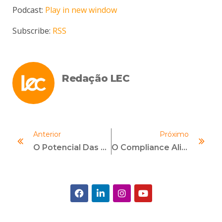
áudio
Podcast:
Play in new window
Subscribe:
RSS
Redação LEC
Anterior
Próximo
O Potencial Das Metodologias Ágeis No Compliance
O Compliance Aliado À Causa LGBTQI+: Entenda O Seu Papel