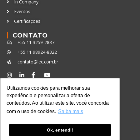
In Company
Eventos
Certificações
CONTATO
+55 11 3259-2837
+55 11 98924-8322
contato@lec.com.br
Ferramenta Antifraude
Utilizamos cookies para melhorar sua
Consulte aqui o cadastro da Instituição no
experiência e personalizar a oferta de
Sistema e-MEC
conteúdos. Ao utilizar este site, você concorda
com o uso de cookies.
Saiba mais
Ok, entendi!