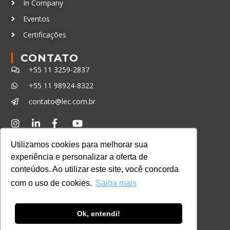
In Company
Eventos
Certificações
CONTATO
+55 11 3259-2837
+55 11 98924-8322
contato@lec.com.br
Ferramenta Antifraude
Utilizamos cookies para melhorar sua
Consulte aqui o cadastro da Instituição no
experiência e personalizar a oferta de
Sistema e-MEC
conteúdos. Ao utilizar este site, você concorda
com o uso de cookies.
Saiba mais
Ok, entendi!