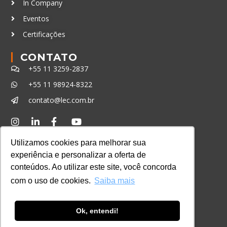
In Company
Eventos
Certificações
CONTATO
+55 11 3259-2837
+55 11 98924-8322
contato@lec.com.br
Ferramenta Antifraude
Utilizamos cookies para melhorar sua
Consulte aqui o cadastro da Instituição no
experiência e personalizar a oferta de
Sistema e-MEC
conteúdos. Ao utilizar este site, você concorda
com o uso de cookies.
Saiba mais
Ok, entendi!