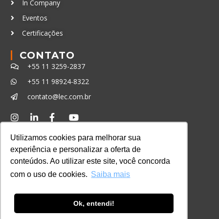
In Company
Eventos
Certificações
CONTATO
+55 11 3259-2837
+55 11 98924-8322
contato@lec.com.br
Ferramenta Antifraude
Utilizamos cookies para melhorar sua
Consulte aqui o cadastro da Instituição no
experiência e personalizar a oferta de
Sistema e-MEC
conteúdos. Ao utilizar este site, você concorda
com o uso de cookies.
Saiba mais
Ok, entendi!