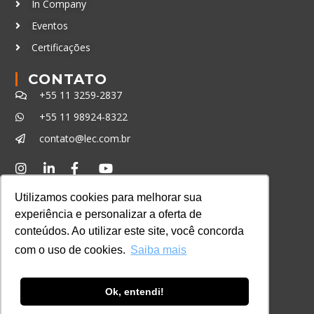
In Company
Eventos
Certificações
CONTATO
+55 11 3259-2837
+55 11 98924-8322
contato@lec.com.br
Ferramenta Antifraude
Utilizamos cookies para melhorar sua
Consulte aqui o cadastro da Instituição no
experiência e personalizar a oferta de
Sistema e-MEC
conteúdos. Ao utilizar este site, você concorda
com o uso de cookies.
Saiba mais
Ok, entendi!