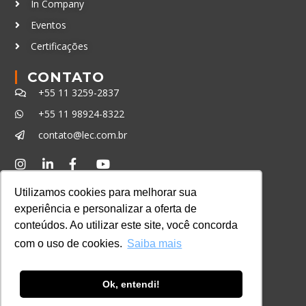
In Company
Eventos
Certificações
CONTATO
+55 11 3259-2837
+55 11 98924-8322
contato@lec.com.br
Ferramenta Antifraude
Utilizamos cookies para melhorar sua
Consulte aqui o cadastro da Instituição no
experiência e personalizar a oferta de
Sistema e-MEC
conteúdos. Ao utilizar este site, você concorda
com o uso de cookies.
Saiba mais
Ok, entendi!