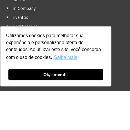
In Company
Eventos
Certificações
Utilizamos cookies para melhorar sua
CONTATO
experiência e personalizar a oferta de
+55 11 3259-2837
conteúdos. Ao utilizar este site, você concorda
+55 11 98924-8322
com o uso de cookies.
Saiba mais
contato@lec.com.br
Ok, entendi!
Ferramenta Antifraude
Consulte aqui o cadastro da Instituição no
Sistema e-MEC