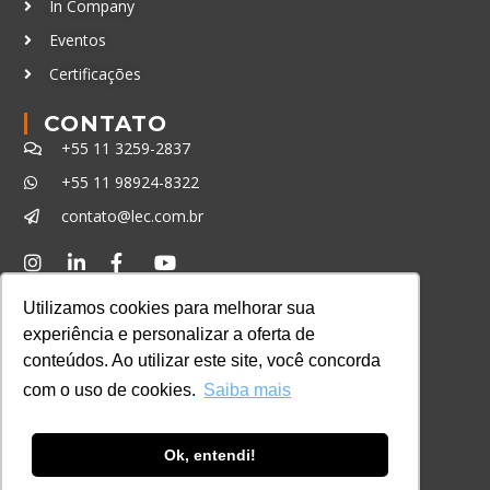
In Company
Eventos
Certificações
CONTATO
+55 11 3259-2837
+55 11 98924-8322
contato@lec.com.br
Ferramenta Antifraude
Utilizamos cookies para melhorar sua
Consulte aqui o cadastro da Instituição no
experiência e personalizar a oferta de
Sistema e-MEC
conteúdos. Ao utilizar este site, você concorda
com o uso de cookies.
Saiba mais
Ok, entendi!