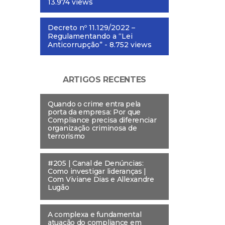
13.974 views
Decreto nº 11.129/2022 –
Regulamentando a “Lei
Anticorrupção”
- 8.752 views
ARTIGOS RECENTES
Quando o crime entra pela
porta da empresa: Por que
Compliance precisa diferenciar
organização criminosa de
terrorismo
#205 | Canal de Denúncias:
Como investigar lideranças |
Com Viviane Dias e Allexandre
Lugão
A complexa e fundamental
atuação do compliance em