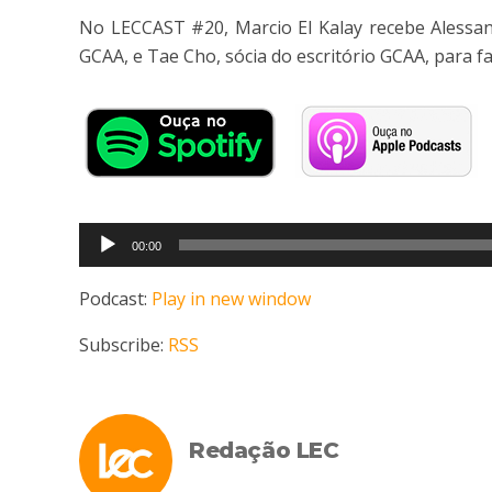
No LECCAST #20, Marcio El Kalay recebe Alessand
GCAA, e Tae Cho, sócia do escritório GCAA, para 
Tocador
00:00
de
áudio
Podcast:
Play in new window
Subscribe:
RSS
Redação LEC