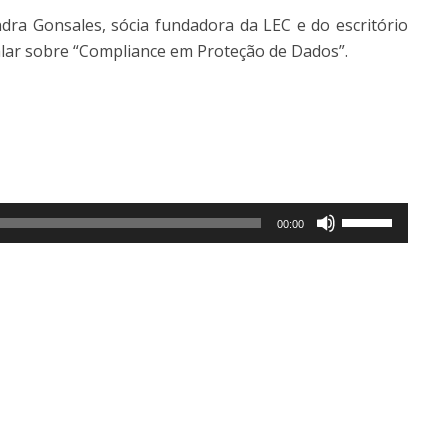
ra Gonsales, sócia fundadora da LEC e do escritório
falar sobre “Compliance em Proteção de Dados”.
Use
00:00
as
setas
para
cima
ou
para
baixo
para