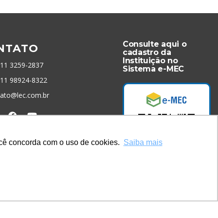
Consulte aqui o
NTATO
cadastro da
Instituição no
 11 3259-2837
Sistema e-MEC
 11 98924-8322
tato@lec.com.br
menta Antifraude
você concorda com o uso de cookies.
Saiba mais
Acesse Já!