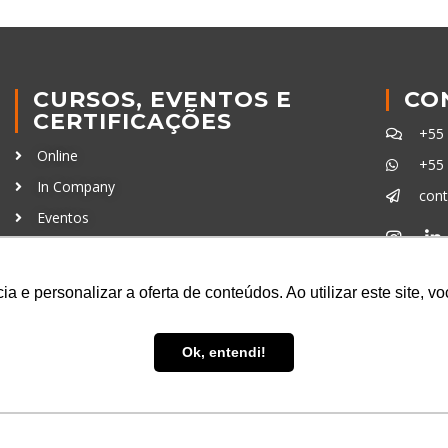
CURSOS, EVENTOS E
CO
CERTIFICAÇÕES
+55
Online
+55
In Company
con
Eventos
Certificações
Ferra
a e personalizar a oferta de conteúdos. Ao utilizar este site, 
Ok, entendi!