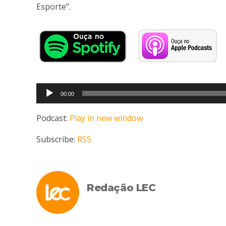
Esporte”.
Tocador
00:00
de
áudio
Podcast:
Play in new window
Subscribe:
RSS
Redação LEC