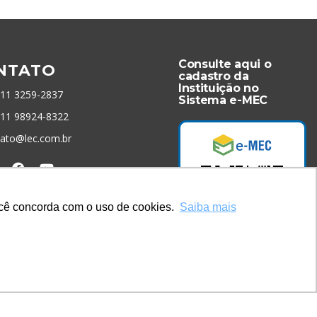
Consulte aqui o
NTATO
cadastro da
Instituição no
 11 3259-2837
Sistema e-MEC
 11 98924-8322
tato@lec.com.br
menta Antifraude
você concorda com o uso de cookies.
Saiba mais
Acesse Já!