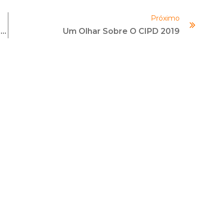
diminuir
Próximo
o
Conheça A Carreira Em Compliance E Como Se Especializar
Um Olhar Sobre O CIPD 2019
volume.