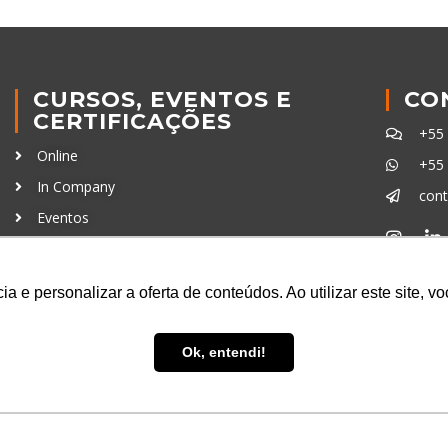
CURSOS, EVENTOS E
CO
CERTIFICAÇÕES
+55
Online
+55
In Company
con
Eventos
Certificações
Ferra
a e personalizar a oferta de conteúdos. Ao utilizar este site, 
Ok, entendi!