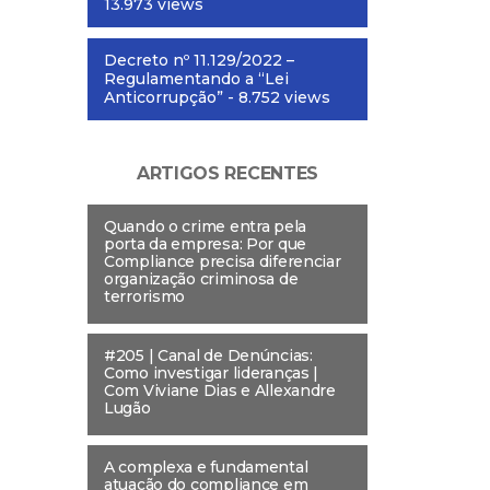
13.973 views
Decreto nº 11.129/2022 –
Regulamentando a “Lei
Anticorrupção”
- 8.752 views
ARTIGOS RECENTES
Quando o crime entra pela
porta da empresa: Por que
Compliance precisa diferenciar
organização criminosa de
terrorismo
#205 | Canal de Denúncias:
Como investigar lideranças |
Com Viviane Dias e Allexandre
Lugão
A complexa e fundamental
atuação do compliance em