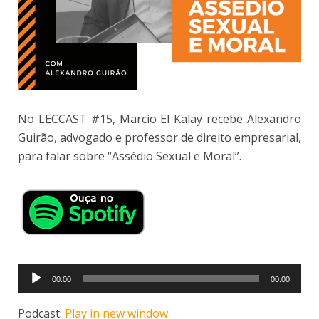
No LECCAST #15, Marcio El Kalay recebe Alexandro
Guirão, advogado e professor de direito empresarial,
para falar sobre “Assédio Sexual e Moral”.
Tocador
00:00
00:00
de
áudio
Podcast:
Play in new window